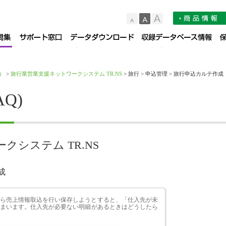
小
中
大
品サポート情報
お知らせ
よくある質問集（FAQ）
サポート窓口
デー
）
>
旅行業営業支援ネットワークシステム TR.NS
> 旅行 > 申込管理 > 旅行申込カルテ作成
Q)
システム TR.NS
成
ら売上情報取込を行い保存しようとすると、「仕入先が未
まいます。仕入先が必要ない明細があるときはどうしたら