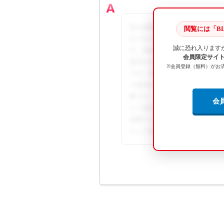
売上情報取込の画面左端のチェ
閲覧には「BL
ができます。 ... この回答の
誠に恐れ入ります
す。詳細な手順や画像解説、関
会員限定サイト B
提供されています。この回答の続
※会員登録（無料）がお
です。詳細な手順や画像解説、
て提供されています。この回答の
要です。詳細な手順や画像解説
会
して提供されています。この回答
必要です。詳細な手順や画像解
として提供されています。