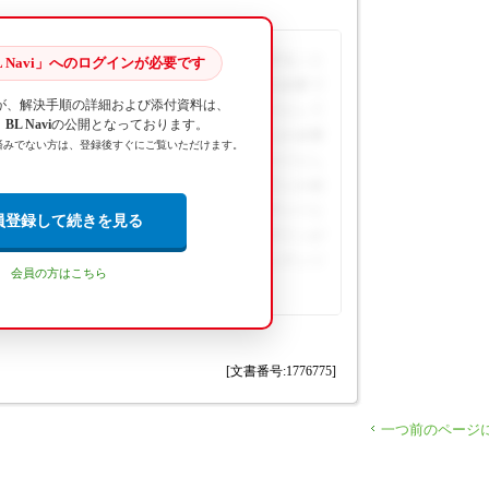
ックをはずすと、仕入先を入力せずに保存すること
 Navi」へのログインが必要です
続きを閲覧するには、BL Naviへのログインが必要で
が、解決手順の詳細および添付資料は、
連資料のダウンロードは会員専用コンテンツとして
L Navi
の公開となっております。
きを閲覧するには、BL Naviへのログインが必要
済みでない方は、登録後すぐにご覧いただけます。
関連資料のダウンロードは会員専用コンテンツとし
続きを閲覧するには、BL Naviへのログインが必
、関連資料のダウンロードは会員専用コンテンツと
員登録して続きを見る
の続きを閲覧するには、BL Naviへのログインが
説、関連資料のダウンロードは会員専用コンテンツ
会員の方はこちら
[文書番号:1776775]
一つ前のページ