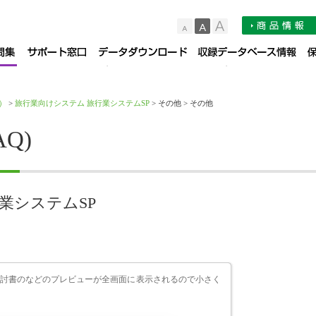
小
中
大
品サポート情報
お知らせ
よくある質問集（FAQ）
サポート窓口
デー
）
>
旅行業向けシステム 旅行業システムSP
> その他 > その他
Q)
業システムSP
討書のなどのプレビューが全画面に表示されるので小さく