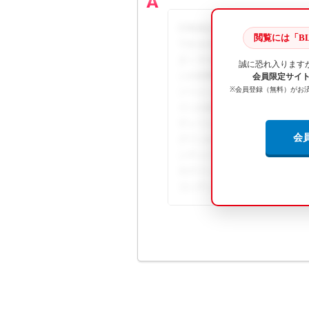
行程表以外の帳票のプレビュー
閲覧には「BL
できません。表示されたプレビ
さくすることができます。 ... 
誠に恐れ入ります
ンが必要です。詳細な手順や画
会員限定サイト B
※会員登録（無料）がお
ンツとして提供されています。こ
インが必要です。詳細な手順や
テンツとして提供されています。
会
グインが必要です。詳細な手順
ンテンツとして提供されています
ログインが必要です。詳細な手
コンテンツとして提供されてい