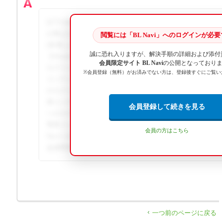
以下の操作を行なってください。①Windows7とそれ以降
が異なります。【Windows7の場合】 [コンピューター]また
閲覧には「BL Navi」へのログインが必
[管理]→[サービスとアプリケーション]→[サービス]を
誠に恐れ入りますが、解決手順の詳細および添付
【Windows8.1/Windows10の場合】 ... この回答の続きを閲
会員限定サイト BL Navi
の公開となっており
ログインが必要です。詳細な手順や画像解説、関連資料の
※会員登録（無料）がお済みでない方は、登録後すぐにご覧い
コンテンツとして提供されています。この回答の続きを閲覧する
のログインが必要です。詳細な手順や画像解説、関連資料
用コンテンツとして提供されています。この回答の続きを閲覧す
会員登録して続きを見る
へのログインが必要です。詳細な手順や画像解説、関連資
専用コンテンツとして提供されています。この回答の続き
会員の方はこちら
Naviへのログインが必要です。詳細な手順や画像解説、関
会員専用コンテンツとして提供されています。
一つ前のページに戻る