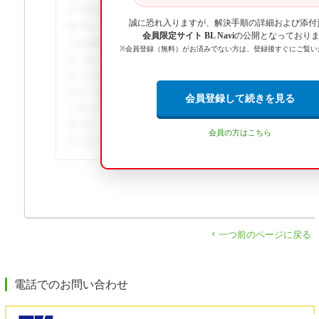
ルであればメーカーは問わずに使用可能です。 ... この回
誠に恐れ入りますが、解決手順の詳細および添付
BL Naviへのログインが必要です。詳細な手順や画像解説
会員限定サイト BL Navi
の公開となっており
ドは会員専用コンテンツとして提供されています。この回
※会員登録（無料）がお済みでない方は、登録後すぐにご覧い
は、BL Naviへのログインが必要です。詳細な手順や画像
ロードは会員専用コンテンツとして提供されています。こ
には、BL Naviへのログインが必要です。詳細な手順や画
会員登録して続きを見る
ンロードは会員専用コンテンツとして提供されています。
るには、BL Naviへのログインが必要です。詳細な手順や
会員の方はこちら
ウンロードは会員専用コンテンツとして提供されています。
一つ前のページに戻る
電話でのお問い合わせ