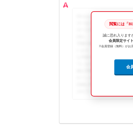
Microsoft Office 20
ロールパネル] → [地域と言語
閲覧には「BL
ボードの変更]を開き、[規定の言語]が[M
誠に恐れ入ります
[Mic ... この回答の続きを
会員限定サイト B
手順や画像解説、関連資料のダ
※会員登録（無料）がお
います。この回答の続きを閲覧す
な手順や画像解説、関連資料の
ています。この回答の続きを閲覧
会
細な手順や画像解説、関連資料
れています。この回答の続きを閲
詳細な手順や画像解説、関連資
されています。