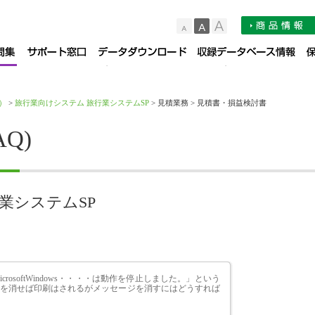
小
中
大
品サポート情報
お知らせ
よくある質問集（FAQ）
サポート窓口
デー
）
>
旅行業向けシステム 旅行業システムSP
> 見積業務 > 見積書・損益検討書
Q)
業システムSP
osoftWindows・・・・は動作を停止しました。」という
を消せば印刷はされるがメッセージを消すにはどうすれば