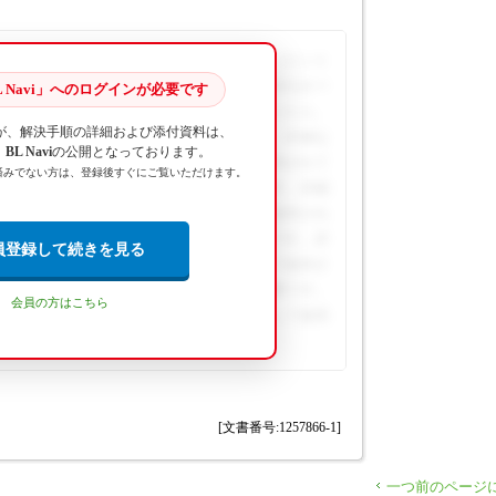
07以上がインストールされているときに出る現象です。[コント
のオプション]にて[キーボードと言語]タブの中の[キー
 Navi」へのログインが必要です
icrosoft Office IME 20XX]になっていたら、
が、解決手順の詳細および添付資料は、
閲覧するには、BL Naviへのログインが必要です。詳細な
L Navi
の公開となっております。
ウンロードは会員専用コンテンツとして提供されて
済みでない方は、登録後すぐにご覧いただけます。
るには、BL Naviへのログインが必要です。詳細
ダウンロードは会員専用コンテンツとして提供され
するには、BL Naviへのログインが必要です。詳
員登録して続きを見る
のダウンロードは会員専用コンテンツとして提供さ
覧するには、BL Naviへのログインが必要です。
会員の方はこちら
料のダウンロードは会員専用コンテンツとして提供
[文書番号:1257866-1]
一つ前のページ