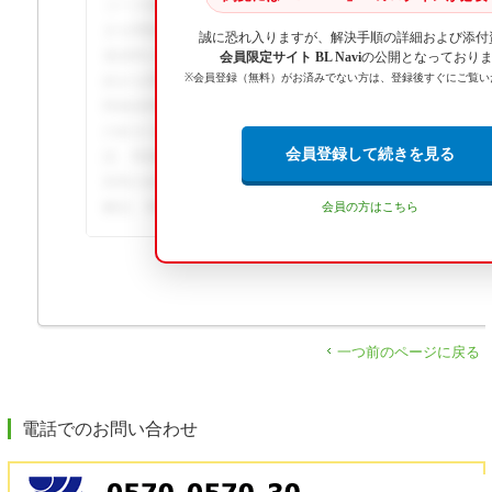
コース別の見積書は、縦（ロゴ）と包括（ロゴ）しか選べません
きを閲覧するには、BL Naviへのログインが必要です。詳
誠に恐れ入りますが、解決手順の詳細および添付
連資料のダウンロードは会員専用コンテンツとして提供さ
会員限定サイト BL Navi
の公開となっており
※会員登録（無料）がお済みでない方は、登録後すぐにご覧い
続きを閲覧するには、BL Naviへのログインが必要です。
関連資料のダウンロードは会員専用コンテンツとして提供
の続きを閲覧するには、BL Naviへのログインが必要で
会員登録して続きを見る
説、関連資料のダウンロードは会員専用コンテンツとして
回答の続きを閲覧するには、BL Naviへのログインが必要
解説、関連資料のダウンロードは会員専用コンテンツとして
会員の方はこちら
一つ前のページに戻る
電話でのお問い合わせ