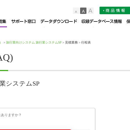
小
中
大
品サポート情報
お知らせ
よくある質問集（FAQ）
サポート窓口
デー
）
>
旅行業向けシステム 旅行業システムSP
> 見積業務 > 行程表
Q)
業システムSP
はありますか？