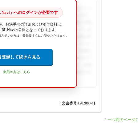
通過している経路を選択します。[地点挿入]をクリッ
 Navi」へのログインが必要です
Aが表示されますので、選択し[OK]で追加できます。
には、BL Naviへのログインが必要です。詳細な手順
が、解決手順の詳細および添付資料は、
ロードは会員専用コンテンツとして提供されていま
L Navi
の公開となっております。
済みでない方は、登録後すぐにご覧いただけます。
は、BL Naviへのログインが必要です。詳細な手
ンロードは会員専用コンテンツとして提供されてい
には、BL Naviへのログインが必要です。詳細な
員登録して続きを見る
ウンロードは会員専用コンテンツとして提供されて
るには、BL Naviへのログインが必要です。詳細
ダウンロードは会員専用コンテンツとして提供され
会員の方はこちら
[文書番号:1202888-1]
一つ前のページ