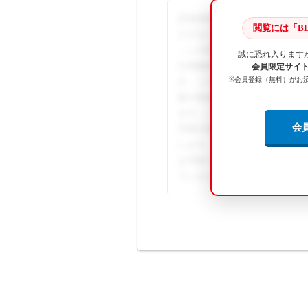
[詳細画面]を開き、高速道路を
閲覧には「BL
クすると、通過しているICやS
... この回答の続きを閲覧する
誠に恐れ入ります
や画像解説、関連資料のダウン
会員限定サイト B
※会員登録（無料）がお
す。この回答の続きを閲覧するに
順や画像解説、関連資料のダウ
ます。この回答の続きを閲覧する
会
手順や画像解説、関連資料のダ
います。この回答の続きを閲覧す
な手順や画像解説、関連資料の
ています。