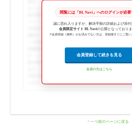
過去に作成した行程表を呼び出して経路検索すると、以下
ることがあります。「この行程は補強バージョンアップ前
閲覧には「BL Navi」へのログインが必
新の情報（道路）での再検索をお願い致します。～」2021年
バージョン8.0から、定期的に道路地点の情報が見直されるよう
誠に恐れ入りますが、解決手順の詳細および添付
の回答の続きを閲覧するには、BL Naviへのログインが必
会員限定サイト BL Navi
の公開となっており
※会員登録（無料）がお済みでない方は、登録後すぐにご覧い
像解説、関連資料のダウンロードは会員専用コンテンツと
この回答の続きを閲覧するには、BL Naviへのログインが
画像解説、関連資料のダウンロードは会員専用コンテンツ
会員登録して続きを見る
す。この回答の続きを閲覧するには、BL Naviへのログイ
順や画像解説、関連資料のダウンロードは会員専用コンテ
ます。この回答の続きを閲覧するには、BL Naviへのログ
会員の方はこちら
手順や画像解説、関連資料のダウンロードは会員専用コン
います。
一つ前のページに戻る