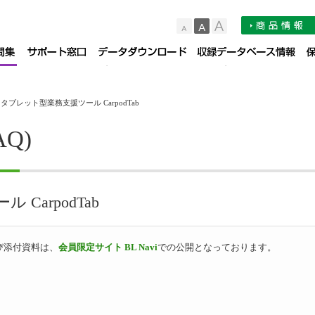
小
中
大
品サポート情報
お知らせ
よくある質問集（FAQ）
サポート窓口
デー
 タブレット型業務支援ツール CarpodTab
Q)
CarpodTab
び添付資料は、
会員限定サイト BL Navi
での公開となっております。