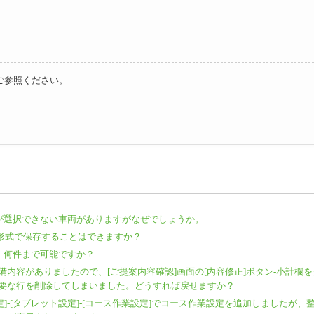
ご参照ください。
]が選択できない車両がありますがなぜでしょうか。
の形式で保存することはできますか？
は、何件まで可能ですか？
内容がありましたので、[ご提案内容確認]画面の[内容修正]ボタン-小計欄を
要な行を削除してしまいました。どうすれば戻せますか？
連設定]-[タブレット設定]-[コース作業設定]でコース作業設定を追加しましたが、