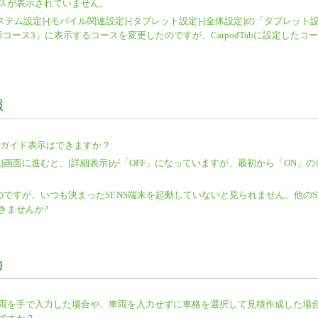
スが表示されていません。
ステム設定]-[モバイル関連設定]-[タブレット設定]-[全体設定]の「タブレット
ース3」に表示するコースを変更したのですが、CarpodTabに設定したコ
報
金ガイド表示はできますか？
]画面に進むと、[詳細表示]が「OFF」になっていますが、最初から「ON」の
いのですが、いつも決まったSF.NS端末を起動していないと見られません。他のSF
きませんか?
力
両を手で入力した場合や、車両を入力せずに車格を選択して見積作成した場