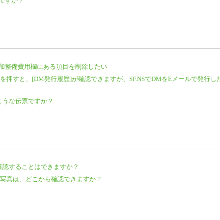
ですか？
加整備費用欄にある項目を削除したい
ンを押すと、[DM発行履歴]が確認できますが、SF.NSでDMをEメールで発行し
のような伝票ですか？
報を確認することはできますか？
した写真は、どこから確認できますか？