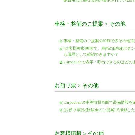
諸費用は正確な金額が表示されているの
車検・整備のご提案 > その他
車検・整備のご提案の印刷で③その他追
[お客様検索]画面で、車両の[詳細]ボタ
も履歴として確認できますか？
CarpodTabで表示・呼出できるのはど
お預り票 > その他
CarpodTabの車両情報画面で装備情
[お預り票]や[軽鈑金のご提案]で撮影
お客様情報 > その他