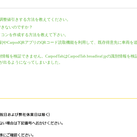
調整値引きする方法を教えてください。
使用できないのですか？
アイコンを作成する方法を教えて下さい。
]やCarpodQRアプリのQRコード読取機能を利用して、既存得意先に車両を
を検証できません。CarpodTabはCarpodTab.broadleaf.jpの識別情報を
が出るようになってしまいました。