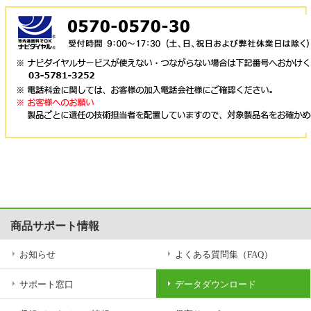
3.免責事項
(1)本プログラムのダウンロード・導入はお客様の責任において行ってい
ただきます。
導入後は、本プログラムが有効に機能していることを必ずご確認の上ご
使用下さい。
ダウンロードや導入に関して生じたまたは導入後ご確認せずにご使用し
たことにより生じたデータの消失、業務の中断、逸失利益、精神的損害
等を含め、本プログラムのダウンロード、導入、使用または使用不能に
起因する直接的、間接的、特別、偶発的、結果的、その他いかなる損害
等については、弊社は一切の責任を負いかねます。その他本使用条件等
や使用規約等に反して使用した場合、お客さま以外によるダウンロード
や使用についても同様とします。
(2)弊社が指定する対象のシステム、バージョン以外をお使いのお客様
が、本プログラム等をダウンロードすることによって、お客様のコンピ
ュータ、システム環境等に支障、障害が生じた場合、弊社はいかなる理
由によるものでも一切の責任を負いかねます。
商品サポート情報
また、これらの事象によって生じたデータの消失、業務の中断、逸失利
益、精神的損害等を含め、本プログラムの使用または使用不能に起因す
お知らせ
よくある質問集（FAQ）
る直接的、間接的、特別、偶発的、結果的、その他いかなる損害等につ
いても，弊社は一切の責任を負いかねます。
サポート窓口
データダウンロード
その他弊社所定の用法及び稼働環境に反して本プログラム等が使用され
た場合も同様とします。