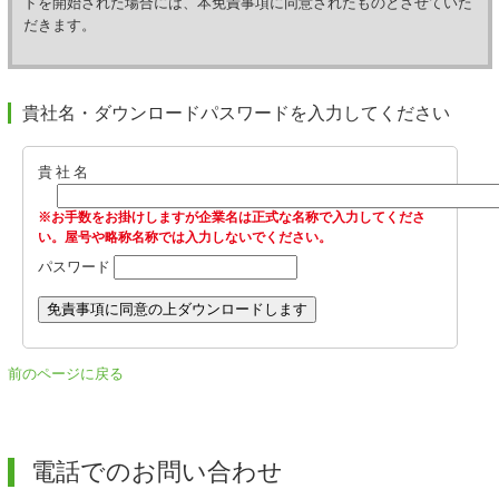
ドを開始された場合には、本免責事項に同意されたものとさせていた
同意していただいたものとします。あらかじめご確認いただきますよ
だきます。
う、お願い申し上げます。
＜使用条件等＞
貴社名・ダウンロードパスワードを入力してください
1.使用条件
本プログラムは、お客様（アップデートを対象とするシステムの正規の
ライセンスを有するユーザ）のみに対し、アップデートの対象となる弊
貴 社 名
社システムにおいて、使用規約等の適用のもと、その使用が許諾される
ものとし、お客様がライセンスを有する対象システムをアップデートす
※お手数をお掛けしますが企業名は正式な名称で入力してくださ
る目的でのみ、本プログラムを当該コンピュータ・システムにインスト
い。屋号や略称名称では入力しないでください。
ール（セットアップ）することができます。
パスワード
2.禁止事項
(1)本プログラムをコンピュータ・システムへインストールする場合を除
き、プログラムの一部または全部の無断転載、無断複写、電子媒体等へ
の変換、ネットワークを通じた伝送また方法の如何を問わず一切のプロ
前のページに戻る
グラムの解析を禁止いたします。
(2)お客様は、有償あるいは無償を問わず、本プログラムおよびそのコピ
ーしたものを第三者に譲渡あるいは使用させることはできません。
電話でのお問い合わせ