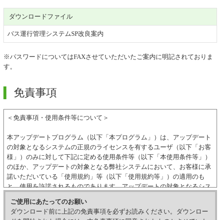
ダウンロードファイル
バス運行管理システムSP改良案内
※パスワードについてはFAXさせていただいたご案内に明記されておりま
す。
免責事項
＜免責事項・使用条件等について＞
本アップデートプログラム（以下「本プログラム」）は、アップデート
の対象となるシステムの正規のライセンスを有するユーザ（以下「お客
様」）のみに対して下記に定める使用条件等（以下「本使用条件等」）
のほか、アップデートの対象となる弊社システムにおいて、お客様に承
諾いただいている「使用規約」等（以下「使用規約等」）の適用のも
と、使用を許諾されるものであります。アップデートの対象となるシス
テムの正規のライセンスを有していない方はダウンロードを行うことは
ご使用にあたってのお願い
できず、一切の使用を行うことはできませんので、ご注意下さい。
ダウンロード前に上記の免責事項を必ずお読みください。ダウンロー
本プログラムのダウンロードを開始した時点をもって、本使用条件等に