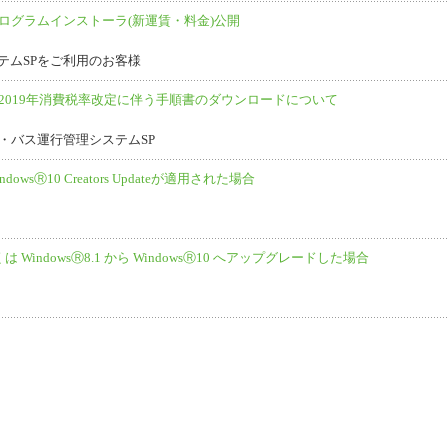
プログラムインストーラ(新運賃・料金)公開
テムSPをご利用のお客様
】2019年消費税率改定に伴う手順書のダウンロードについて
P・バス運行管理システムSP
wsⓇ10 Creators Updateが適用された場合
しくは WindowsⓇ8.1 から WindowsⓇ10 へアップグレードした場合
ップ
個人情報保護方針
個人情報取り扱いについて
サイトのご利
Copyright (c) Broadleaf Co., Ltd. All rights reserved.