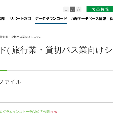
小
中
大
品サポート情報
お知らせ
よくある質問集（FAQ）
サポート窓口
デー
 旅行業・貸切バス業向けシステム
ド( 旅行業・貸切バス業向け
ファイル
ム
グラムインストーラ(Ver9.7)公開