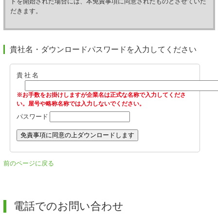
ドを開始された場合には、本免責事項に同意されたものとさせていた
同意していただいたものとします。あらかじめご確認いただきますよ
だきます。
う、お願い申し上げます。
＜使用条件等＞
貴社名・ダウンロードパスワードを入力してください
1.使用条件
本プログラムは、お客様（アップデートを対象とするシステムの正規の
ライセンスを有するユーザ）のみに対し、アップデートの対象となる弊
貴 社 名
社システムにおいて、使用規約等の適用のもと、その使用が許諾される
ものとし、お客様がライセンスを有する対象システムをアップデートす
※お手数をお掛けしますが企業名は正式な名称で入力してくださ
る目的でのみ、本プログラムを当該コンピュータ・システムにインスト
い。屋号や略称名称では入力しないでください。
ール（セットアップ）することができます。
パスワード
2.禁止事項
(1)本プログラムをコンピュータ・システムへインストールする場合を除
き、プログラムの一部または全部の無断転載、無断複写、電子媒体等へ
の変換、ネットワークを通じた伝送また方法の如何を問わず一切のプロ
前のページに戻る
グラムの解析を禁止いたします。
(2)お客様は、有償あるいは無償を問わず、本プログラムおよびそのコピ
ーしたものを第三者に譲渡あるいは使用させることはできません。
電話でのお問い合わせ