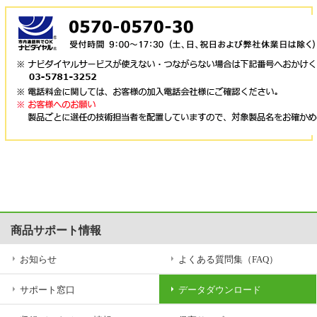
3.免責事項
(1)本プログラムのダウンロード・導入はお客様の責任において行ってい
ただきます。
導入後は、本プログラムが有効に機能していることを必ずご確認の上ご
使用下さい。
ダウンロードや導入に関して生じたまたは導入後ご確認せずにご使用し
たことにより生じたデータの消失、業務の中断、逸失利益、精神的損害
等を含め、本プログラムのダウンロード、導入、使用または使用不能に
起因する直接的、間接的、特別、偶発的、結果的、その他いかなる損害
等については、弊社は一切の責任を負いかねます。その他本使用条件等
や使用規約等に反して使用した場合、お客さま以外によるダウンロード
や使用についても同様とします。
(2)弊社が指定する対象のシステム、バージョン以外をお使いのお客様
が、本プログラム等をダウンロードすることによって、お客様のコンピ
ュータ、システム環境等に支障、障害が生じた場合、弊社はいかなる理
由によるものでも一切の責任を負いかねます。
商品サポート情報
また、これらの事象によって生じたデータの消失、業務の中断、逸失利
益、精神的損害等を含め、本プログラムの使用または使用不能に起因す
お知らせ
よくある質問集（FAQ）
る直接的、間接的、特別、偶発的、結果的、その他いかなる損害等につ
いても，弊社は一切の責任を負いかねます。
サポート窓口
データダウンロード
その他弊社所定の用法及び稼働環境に反して本プログラム等が使用され
た場合も同様とします。