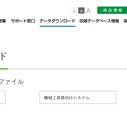
小
中
大
品サポート情報
お知らせ
よくある質問集（FAQ）
サポート窓口
デー
ド
ファイル