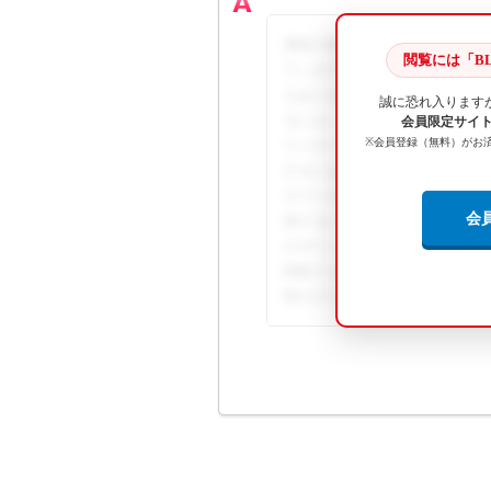
価格や取付工賃・時間はメーカ
閲覧には「BL
ています。※ カタログによっ
もありますので、その場合は時間
誠に恐れ入ります
るには、BL Naviへのログ
会員限定サイト B
※会員登録（無料）がお
ウンロードは会員専用コンテン
するには、BL Naviへのロ
ダウンロードは会員専用コンテ
会
覧するには、BL Naviへの
のダウンロードは会員専用コン
閲覧するには、BL Naviへ
料のダウンロードは会員専用コ