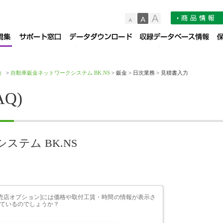
小
中
大
品サポート情報
お知らせ
よくある質問集（FAQ）
サポート窓口
デー
）
>
自動車鈑金ネットワークシステム BK.NS
> 鈑金 > 日次業務 > 見積書入力
Q)
テム BK.NS
[販売店オプション]には価格や取付工賃・時間の情報が表示さ
ているのでしょうか？