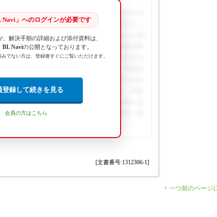
ンより2トーン下部色を選択すると、外板パネルの項
 Navi」へのログインが必要です
クスが表示されます。該当パネルの[2トーン]にチェッ
、塗装指数に加算されます。 ... この回答の続きを閲
が、解決手順の詳細および添付資料は、
ログインが必要です。詳細な手順や画像解説、関連資料
L Navi
の公開となっております。
済みでない方は、登録後すぐにご覧いただけます。
テンツとして提供されています。この回答の続きを
のログインが必要です。詳細な手順や画像解説、関連資
ンテンツとして提供されています。この回答の続き
員登録して続きを見る
へのログインが必要です。詳細な手順や画像解説、関連
コンテンツとして提供されています。この回答の続
iへのログインが必要です。詳細な手順や画像解説、関
会員の方はこちら
用コンテンツとして提供されています。
[文書番号:1312306-1]
一つ前のページ