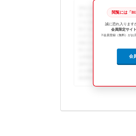
塗装入力画面の[塗装条件]ボタ
閲覧には「BL
目に[2トーン]のチェックボッ
クを入れると、[2トーン加算]が
誠に恐れ入ります
覧するには、BL Naviへの
会員限定サイト B
※会員登録（無料）がお
のダウンロードは会員専用コン
閲覧するには、BL Naviへ
料のダウンロードは会員専用コ
会
を閲覧するには、BL Navi
資料のダウンロードは会員専用
きを閲覧するには、BL Nav
連資料のダウンロードは会員専