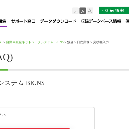
小
中
大
品サポート情報
お知らせ
よくある質問集（FAQ）
サポート窓口
デー
）
>
自動車鈑金ネットワークシステム BK.NS
> 鈑金 > 日次業務 > 見積書入力
Q)
テム BK.NS
さい。