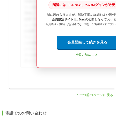
NS側での登録が必要です。[システム設定]-[自社関連設定]-[
閲覧には「BL Navi」へのログインが必
リンタ設定]から「新規」ボタンよりプリンタ一覧から追加
登録してください。 ... この回答の続きを閲覧するには、BL
誠に恐れ入りますが、解決手順の詳細および添付
必要です。詳細な手順や画像解説、関連資料のダウンロー
会員限定サイト BL Navi
の公開となっており
※会員登録（無料）がお済みでない方は、登録後すぐにご覧い
として提供されています。この回答の続きを閲覧するには、BL
が必要です。詳細な手順や画像解説、関連資料のダウンロ
ツとして提供されています。この回答の続きを閲覧するには、B
会員登録して続きを見る
ンが必要です。詳細な手順や画像解説、関連資料のダウン
ンツとして提供されています。この回答の続きを閲覧するには、
インが必要です。詳細な手順や画像解説、関連資料のダウ
会員の方はこちら
テンツとして提供されています。
一つ前のページに戻る
電話でのお問い合わせ