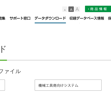
小
中
大
品サポート情報
お知らせ
よくある質問集（FAQ）
サポート窓口
デー
ド
ファイル