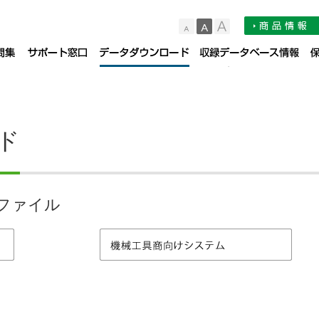
小
中
大
品サポート情報
お知らせ
よくある質問集（FAQ）
サポート窓口
デー
ド
ファイル